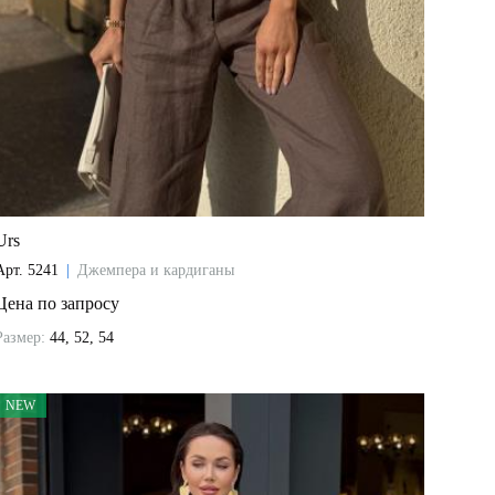
Urs
Арт.
5241
|
Джемпера и кардиганы
Цена по запросу
Размер:
44, 52, 54
NEW