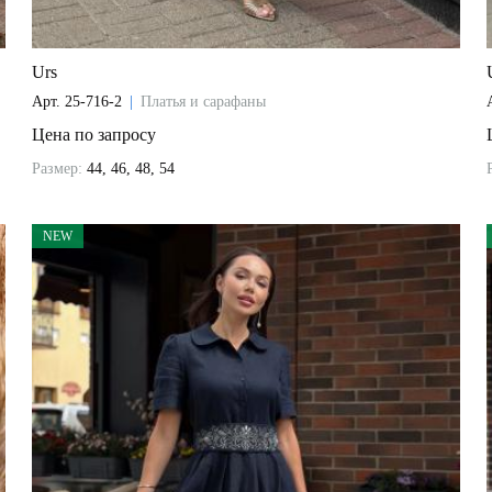
Urs
Арт.
25-716-2
|
Платья и сарафаны
Цена по запросу
Размер:
44, 46, 48, 54
NEW