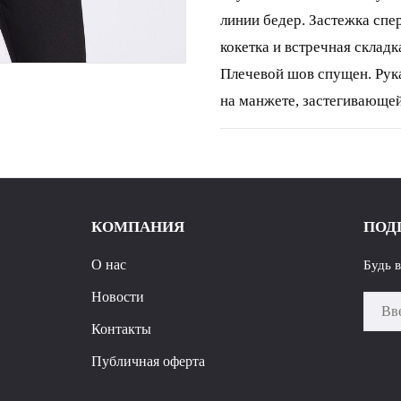
линии бедер. Застежка спе
кокетка и встречная складк
Плечевой шов спущен. Рук
на манжете, застегивающей
разрезами в боковых швах.
Длина блузки р.44-48 - 72,5
р.50-54 - 74 см.
КОМПАНИЯ
ПОД
О нас
Будь 
Новости
Контакты
Публичная оферта