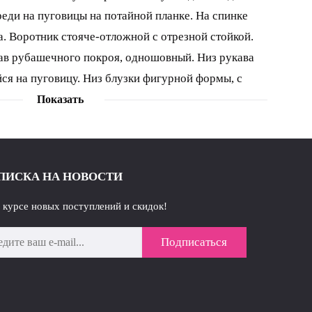
реди на пуговицы на потайной планке. На спинке
а. Воротник стояче-отложной с отрезной стойкой.
ав рубашечного покроя, одношовный. Низ рукава
ся на пуговицу. Низ блузки фигурной формы, с
 В комплект входит съемный кружевной воротник.
Показать
 см, р.50-54 - 74 см. Длина рукава: р.44-48 - 73 см,
ПИСКА НА НОВОСТИ
в курсе новых поступлений и скидок!
Подписаться