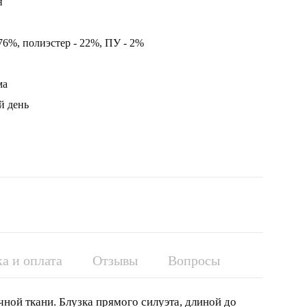
н
76%, полиэстер - 22%, ПУ - 2%
ма
й день
а и оплата
Отзывы
Вопросы
чной ткани. Блузка прямого силуэта, длиной до