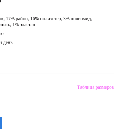
н
к, 17% район, 16% полиэстер, 3% полиамид,
нить, 1% эластан
то
й день
Таблица размеров