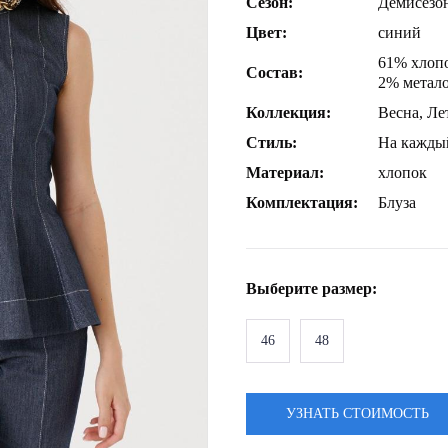
Сезон:
Демисезо
Цвет:
синий
61% хлопо
Состав:
2% метало
Коллекция:
Весна, Ле
Стиль:
На кажды
Материал:
хлопок
Комплектация:
Блуза
Выберите
размер
:
46
48
УЗНАТЬ СТОИМОСТЬ