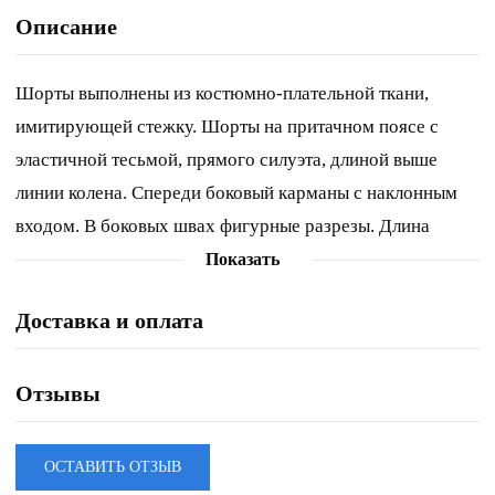
Описание
Шорты выполнены из костюмно-плательной ткани,
имитирующей стежку. Шорты на притачном поясе с
эластичной тесьмой, прямого силуэта, длиной выше
линии колена. Спереди боковый карманы с наклонным
входом. В боковых швах фигурные разрезы. Длина
шорт: р.42-46 - 44 см, р.48-52 - 46,5 см. 42 44 46 48 50
Показать
52 Длина по боковому шву 44 44 44 46,5 46,5 46,5
Доставка и оплата
Объем по талии 66 70 74 78 82 86 Объем по бедрам 102
106 110 114 118 122 Ширина пояса 4 4 4 4 4 4
Отзывы
ОСТАВИТЬ ОТЗЫВ