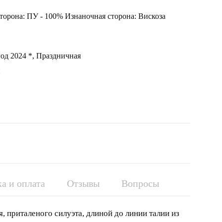
торона: ПУ - 100% Изнаночная сторона: Вискоза
од 2024 *, Праздничная
й
а и оплата
Отзывы
Вопросы
, приталеного силуэта, длиной до линии талии из