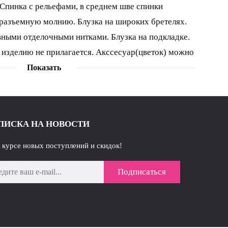
 Спинка с рельефами, в среднем шве спинки
 разъемную молнию. Блузка на широких бретелях.
ными отделочными нитками. Блузка на подкладке.
к изделию не прилагается. Акссесуар(цветок) можно
модель 4006 длина изделия - 35 см параметры 42
Показать
8 92 96 обхват под грудью 68 72 76 80
ПИСКА НА НОВОСТИ
в курсе новых поступлений и скидок!
Подписаться