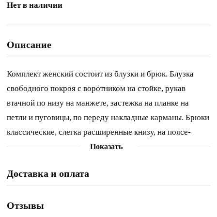
Нет в наличии
Описание
Комплект женский состоит из блузки и брюк. Блузка
свободного покроя с воротником на стойке, рукав
втачной по низу на манжете, застежка на планке на
петли и пуговицы, по переду накладные карманы. Брюки
классические, слегка расширенные книзу, на поясе-
кокетке, со стрелками, застежка спереди на молнию и
Показать
пуговицу, по передним половинкам боковые карманы.
Доставка и оплата
Ширина по линии груди блузка(44):55см
блузка(46):57см блузка(48):59см блузка(50):61см
блузка(52):63см блузка(54):65см Ширина по линии
Отзывы