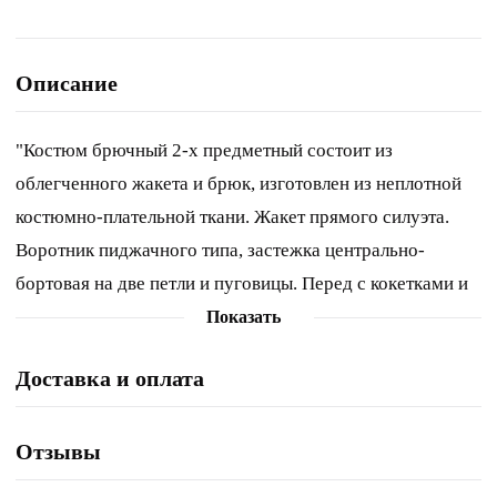
Описание
"Костюм брючный 2-х предметный состоит из
облегченного жакета и брюк, изготовлен из неплотной
костюмно-плательной ткани. Жакет прямого силуэта.
Воротник пиджачного типа, застежка центрально-
бортовая на две петли и пуговицы. Перед с кокетками и
выходящими из них фигурными рельефами, в которых
Показать
обработаны карманы. Спинка со средним швом и
Доставка и оплата
шлицей. Рукав втачной, длинный, с широкой подгибкой.
Имеется пояс из основной ткани. Брюки средней
посадки, прямые. Пояс на резинке, застежка на тесьму
Отзывы
молнию и пуговицу. Обращаем Ваше внимание, что цвет