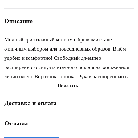
Описание
Модный трикотажный костюм с брюками станет
отличным выбором для повседневных образов. В нём
удобно и комфортно! Свободный джемпер
расширенного силуэта втачного покроя на заниженной
линии плеча. Воротник - стойка. Рукав расширенный в
обасти оката. По низу рукава и джемпера эластичная
Показать
тесьма с фиксаторами. Брюки свободного силуэта на
Доставка и оплата
эластичном поясе с наклонными карманами.
Отзывы