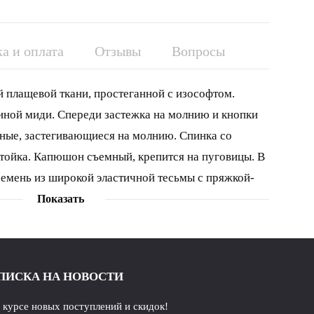
а и оплата
Отзывы
Вопросы
 плащевой ткани, простеганной с изософтом.
иной миди. Спереди застежка на молнию и кнопки
ные, застегивающиеся на молнию. Спинка со
тойка. Капюшон съемный, крепится на пуговицы. В
емень из широкой эластичной тесьмы с пряжкой-
чной по низу подкладке. Температурный режим: от
Показать
р.44-48 - 125,5 см, р.50-54 - 126,5 см. Гарантийный
 25295-2003
ПИСКА НА НОВОСТИ
в курсе новых поступлений и скидок!