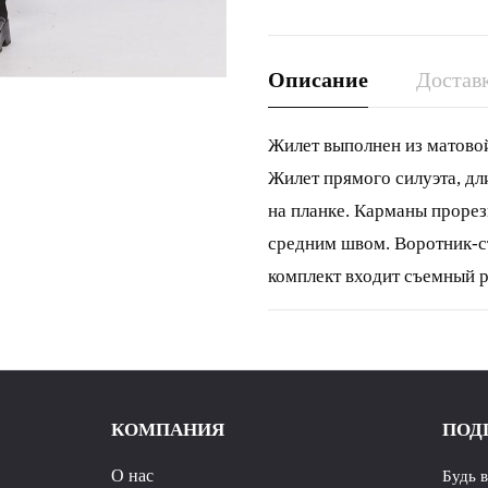
Описание
Доставк
Жилет выполнен из матовой
Жилет прямого силуэта, дл
на планке. Карманы прорез
средним швом. Воротник-с
комплект входит съемный р
карабином. Жилет на прита
-0 до -10 С. Длина жилета: 
срок не установлен. ГОСТ
КОМПАНИЯ
ПОД
О нас
Будь 