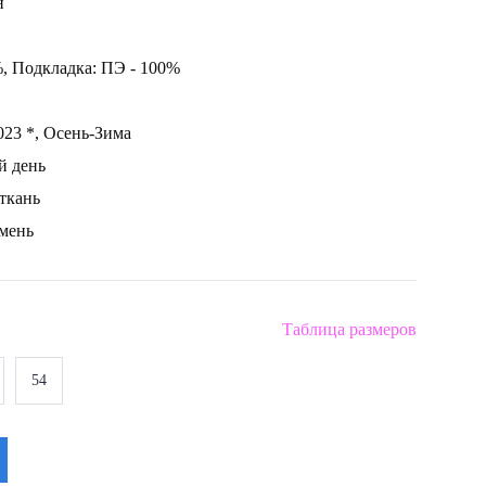
н
, Подкладка: ПЭ - 100%
023 *, Осень-Зима
й день
ткань
мень
Таблица размеров
54