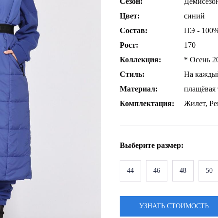
Сезон:
Демисезо
Цвет:
синий
Состав:
ПЭ - 100%
Рост:
170
Коллекция:
* Осень 2
Стиль:
На кажды
Материал:
плащёвая 
Комплектация:
Жилет, Ре
Выберите
размер
:
44
46
48
50
УЗНАТЬ СТОИМОСТЬ